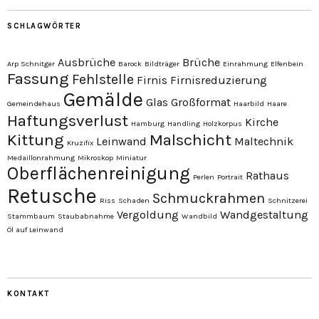
SCHLAGWÖRTER
Ausbrüche
Brüche
Arp Schnitger
Barock
Bildträger
Einrahmung
Elfenbein
Fassung
Fehlstelle
Firnis
Firnisreduzierung
Gemälde
Glas
Großformat
Gemeindehaus
Haarbild
Haare
Haftungsverlust
Kirche
Hamburg
Handling
Holzkorpus
Kittung
Malschicht
Leinwand
Maltechnik
Kruzifix
Medaillonrahmung
Mikroskop
Miniatur
Oberflächenreinigung
Rathaus
Perlen
Portrait
Retusche
Schmuckrahmen
Riss
Schaden
Schnitzerei
Vergoldung
Wandgestaltung
Stammbaum
Staubabnahme
Wandbild
Öl auf Leinwand
KONTAKT