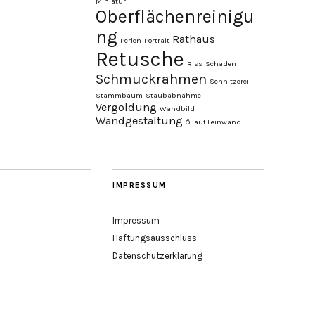
Miniatur
Oberflächenreinigu
ng
Rathaus
Perlen
Portrait
Retusche
Riss
Schaden
Schmuckrahmen
Schnitzerei
Stammbaum
Staubabnahme
Vergoldung
Wandbild
Wandgestaltung
Öl auf Leinwand
IMPRESSUM
Impressum
Haftungsausschluss
Datenschutzerklärung