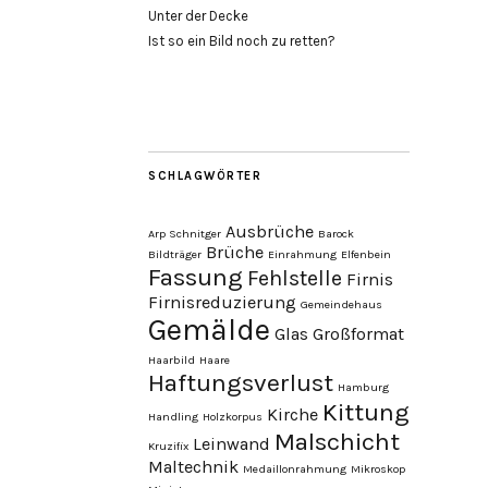
Unter der Decke
Ist so ein Bild noch zu retten?
SCHLAGWÖRTER
Ausbrüche
Arp Schnitger
Barock
Brüche
Bildträger
Einrahmung
Elfenbein
Fassung
Fehlstelle
Firnis
Firnisreduzierung
Gemeindehaus
Gemälde
Glas
Großformat
Haarbild
Haare
Haftungsverlust
Hamburg
Kittung
Kirche
Handling
Holzkorpus
Malschicht
Leinwand
Kruzifix
Maltechnik
Medaillonrahmung
Mikroskop