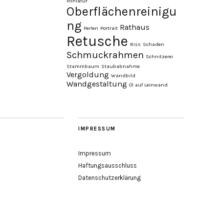
Miniatur
Oberflächenreinigu
ng
Rathaus
Perlen
Portrait
Retusche
Riss
Schaden
Schmuckrahmen
Schnitzerei
Stammbaum
Staubabnahme
Vergoldung
Wandbild
Wandgestaltung
Öl auf Leinwand
IMPRESSUM
Impressum
Haftungsausschluss
Datenschutzerklärung