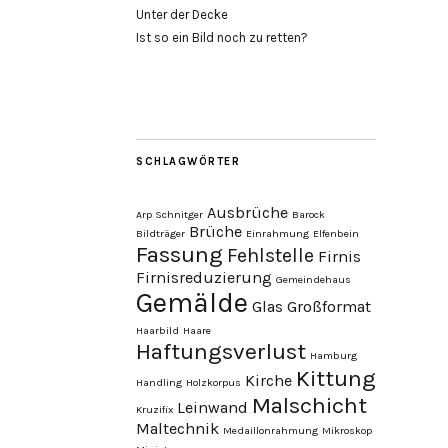
Unter der Decke
Ist so ein Bild noch zu retten?
SCHLAGWÖRTER
Ausbrüche
Arp Schnitger
Barock
Brüche
Bildträger
Einrahmung
Elfenbein
Fassung
Fehlstelle
Firnis
Firnisreduzierung
Gemeindehaus
Gemälde
Glas
Großformat
Haarbild
Haare
Haftungsverlust
Hamburg
Kittung
Kirche
Handling
Holzkorpus
Malschicht
Leinwand
Kruzifix
Maltechnik
Medaillonrahmung
Mikroskop