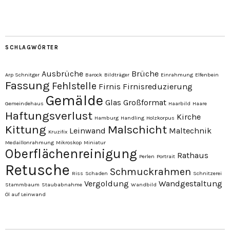
SCHLAGWÖRTER
Ausbrüche
Brüche
Arp Schnitger
Barock
Bildträger
Einrahmung
Elfenbein
Fassung
Fehlstelle
Firnis
Firnisreduzierung
Gemälde
Glas
Großformat
Gemeindehaus
Haarbild
Haare
Haftungsverlust
Kirche
Hamburg
Handling
Holzkorpus
Kittung
Malschicht
Leinwand
Maltechnik
Kruzifix
Medaillonrahmung
Mikroskop
Miniatur
Oberflächenreinigung
Rathaus
Perlen
Portrait
Retusche
Schmuckrahmen
Riss
Schaden
Schnitzerei
Vergoldung
Wandgestaltung
Stammbaum
Staubabnahme
Wandbild
Öl auf Leinwand