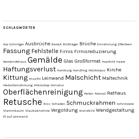
SCHLAGWÖRTER
Ausbrüche
Brüche
Arp Schnitger
Barock
Bildträger
Einrahmung
Elfenbein
Fassung
Fehlstelle
Firnis
Firnisreduzierung
Gemälde
Glas
Großformat
Gemeindehaus
Haarbild
Haare
Haftungsverlust
Kirche
Hamburg
Handling
Holzkorpus
Kittung
Malschicht
Leinwand
Maltechnik
Kruzifix
Medaillonrahmung
Mikroskop
Miniatur
Oberflächenreinigung
Rathaus
Perlen
Portrait
Retusche
Schmuckrahmen
Riss
Schaden
Schnitzerei
Vergoldung
Wandgestaltung
Stammbaum
Staubabnahme
Wandbild
Öl auf Leinwand